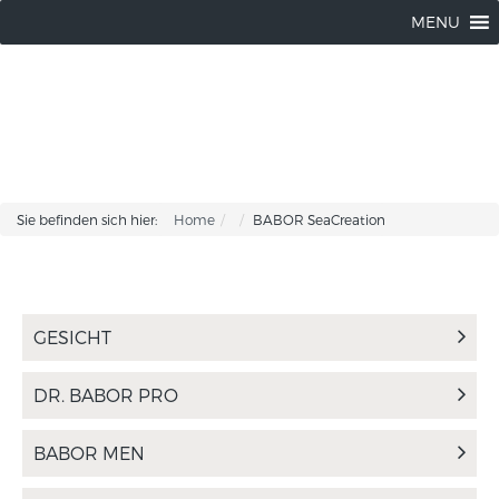
Silke Hartmann |
03304-502119
MENU
Sie befinden sich hier:
Home
BABOR SeaCreation
GESICHT
DR. BABOR PRO
BABOR MEN